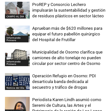
ProREP y Consorcio Lechero
impulsarán la sustentabilidad y gestión
de residuos plásticos en sector lácteo
CAMPO AL DIA
Aprueban más de $620 millones para
equipar el futuro pabellón quirúrgico
Informando
del Hospital de Frutillar
Primero
Municipalidad de Osorno clarifica que
camiones de alto tonelaje no pueden
Informando
circular por sector centro de Osorno
Primero
Operación Refugio en Osorno: PDI
desarticula banda dedicada al
secuestro y tráfico de drogas
Noticia del Día
Periodista Karen Lindh asumió como
Seremi de Cultura, las Artes y el
Patrimonio de la región de Los Lagos