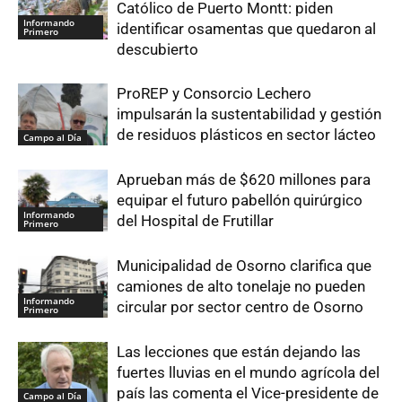
Católico de Puerto Montt: piden
Informando
identificar osamentas que quedaron al
Primero
descubierto
ProREP y Consorcio Lechero
impulsarán la sustentabilidad y gestión
de residuos plásticos en sector lácteo
Campo al Día
Aprueban más de $620 millones para
equipar el futuro pabellón quirúrgico
Informando
del Hospital de Frutillar
Primero
Municipalidad de Osorno clarifica que
camiones de alto tonelaje no pueden
Informando
circular por sector centro de Osorno
Primero
Las lecciones que están dejando las
fuertes lluvias en el mundo agrícola del
país las comenta el Vice-presidente de
Campo al Día