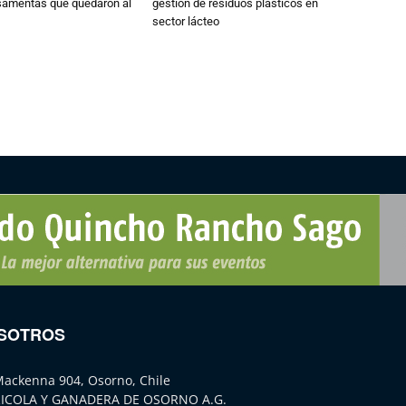
osamentas que quedaron al
gestión de residuos plásticos en
sector lácteo
SOTROS
Mackenna 904, Osorno, Chile
ICOLA Y GANADERA DE OSORNO A.G.