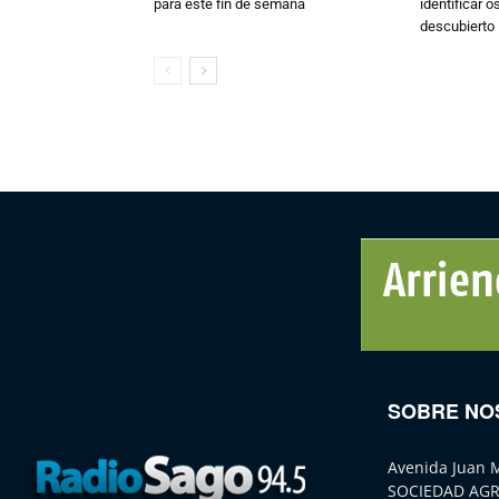
para este fin de semana
identificar 
descubierto
SOBRE NO
Avenida Juan 
SOCIEDAD AGR