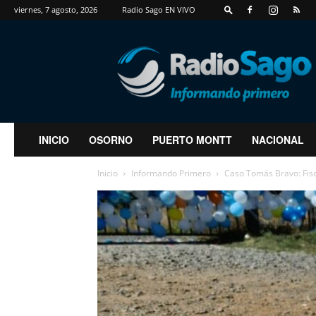
viernes, 7 agosto, 2026
Radio Sago EN VIVO
RadioSago
INICIO
OSORNO
PUERTO MONTT
NACIONAL
Inicio
Informando Primero
Caso Tomás Bravo: Fisca