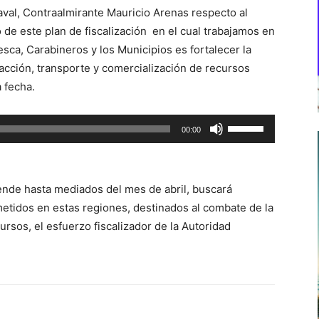
val, Contraalmirante Mauricio Arenas respecto al
 de este plan de fiscalización en el cual trabajamos en
esca, Carabineros y los Municipios es fortalecer la
racción, transporte y comercialización de recursos
 fecha.
Utiliza
00:00
las
teclas
de
tiende hasta mediados del mes de abril, buscará
flecha
metidos en estas regiones, destinados al combate de la
arriba/abajo
cursos, el esfuerzo fiscalizador de la Autoridad
para
aumentar
o
disminuir
el