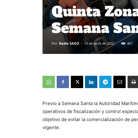
Quinta Zona
Semana San
Por
Radio SAGO
-
13 de abril de 2022
467
Previo a Semana Santa la Autoridad Marítim
operativos de fiscalización y control espec
objetivo de evitar la comercialización de p
vigente.