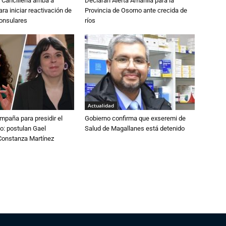
Cancillería arriba a
Declaran Alerta Amarilla para la
ra iniciar reactivación de
Provincia de Osorno ante crecida de
consulares
ríos
Actualidad
paña para presidir el
Gobierno confirma que exseremi de
o: postulan Gael
Salud de Magallanes está detenido
onstanza Martínez