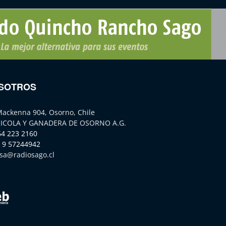
SOTROS
Mackenna 904, Osorno, Chile
ICOLA Y GANADERA DE OSORNO A.G.
64 223 2160
 9 57244942
sa@radiosago.cl