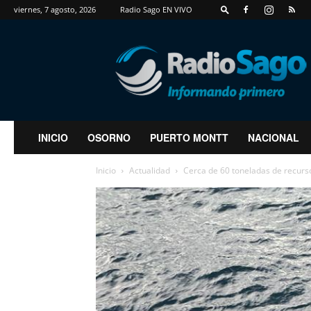
viernes, 7 agosto, 2026
Radio Sago EN VIVO
RadioSago
INICIO
OSORNO
PUERTO MONTT
NACIONAL
Inicio
Actualidad
Cerca de 60 toneladas de recurso