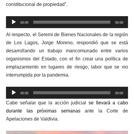
constitucional de propiedad”.
Reproductor
00:00
00:00
de
Al respecto, el Seremi de Bienes Nacionales de la región
audio
de Los Lagos, Jorge Moreno, respondió que se está
desarrollando un trabajo mancomunado entre varios
organismos del Estado, con el fin crear una política de
emplazamiento en lugares de riesgo, labor que se vio
interrumpida por la pandemia.
Reproductor
00:00
00:00
de
Cabe señalar que la acción judicial
se llevará a cabo
audio
durante las próximas semanas
ante la Corte de
Apelaciones de Valdivia.