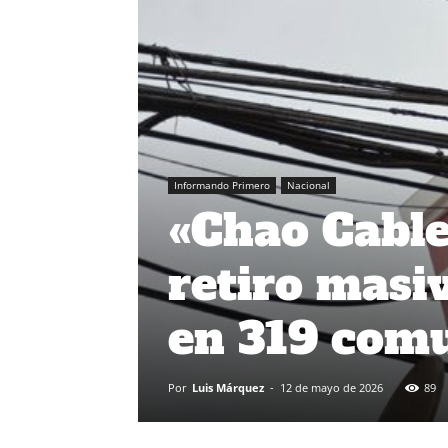
Informando Primero
Nacional
«Chao Cable
retiro masi
en 319 comu
Por
Luis Márquez
-
12 de mayo de 2026
89