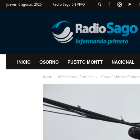
jueves, 6 agosto, 2026
Radio Sago EN VIVO
RadioSago
INICIO
OSORNO
PUERTO MONTT
NACIONAL
Inicio
Informando Primero
«Chao Cables»: Gobierno