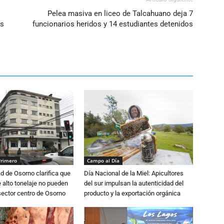
Pelea masiva en liceo de Talcahuano deja 7
es
funcionarios heridos y 14 estudiantes detenidos
Primero
Campo al Día
d de Osorno clarifica que
Día Nacional de la Miel: Apicultores
alto tonelaje no pueden
del sur impulsan la autenticidad del
 sector centro de Osorno
producto y la exportación orgánica