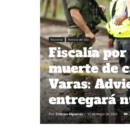
Nacional
Noticia del Día
Fiscalía por
muerte de c
Varas: Advi
entregará n
Por
Cristian Higueras
-
12 de mayo de 2026