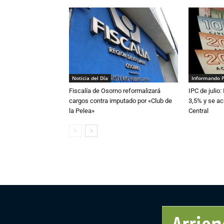
Noticia del Día
Informando 
Fiscalía de Osorno reformalizará
IPC de julio:
cargos contra imputado por «Club de
3,5% y se ac
la Pelea»
Central