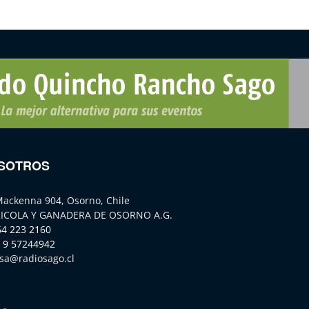
SOTROS
Mackenna 904, Osorno, Chile
ICOLA Y GANADERA DE OSORNO A.G.
64 223 2160
 9 57244942
sa@radiosago.cl