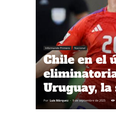
Informando Primero
Nacional
Chile en el 
eliminatori
Uruguay, la 
Por
Luis Márquez
-
9 de septiembre de 2025