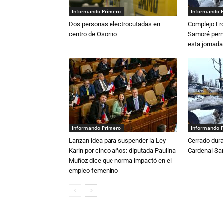
Informando Primero
Informando 
Dos personas electrocutadas en
Complejo Fro
centro de Osorno
Samoré perm
esta jornada
Informando Primero
Informando 
Lanzan idea para suspender la Ley
Cerrado dura
Karin por cinco años: diputada Paulina
Cardenal S
Muñoz dice que norma impactó en el
empleo femenino