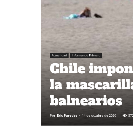
Actualidad
Informando Primero
Chile impone
la mascarill
balnearios
Por
Eric Paredes
-
14 de octubre de 2020
57