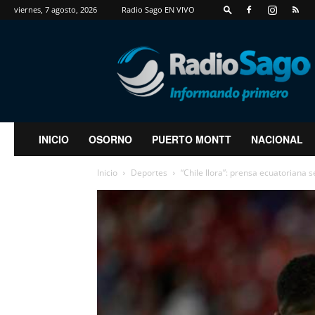
viernes, 7 agosto, 2026
Radio Sago EN VIVO
RadioSago
INICIO
OSORNO
PUERTO MONTT
NACIONAL
Inicio
Deportes
“Chile llora”: prensa ecuatoriana se 