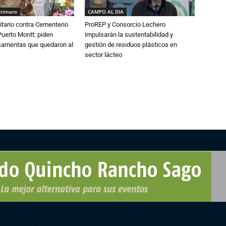
Primero
CAMPO AL DIA
tario contra Cementerio
ProREP y Consorcio Lechero
Puerto Montt: piden
impulsarán la sustentabilidad y
osamentas que quedaron al
gestión de residuos plásticos en
sector lácteo