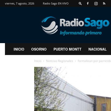
viernes, 7 agosto, 2026
Radio Sago EN VIVO
RadioSago
INICIO
OSORNO
PUERTO MONTT
NACIONAL
Inicio
Noticias Regionales
formalizan por parricidi