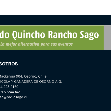
SOTROS
Mackenna 904, Osorno, Chile
ICOLA Y GANADERA DE OSORNO A.G.
64 223 2160
 9 57244942
sa@radiosago.cl