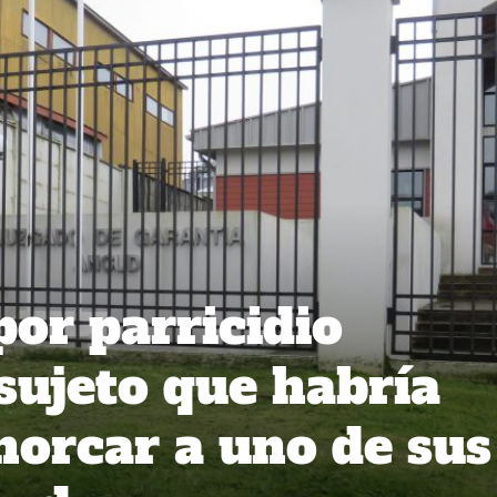
por parricidio
 sujeto que habría
horcar a uno de sus