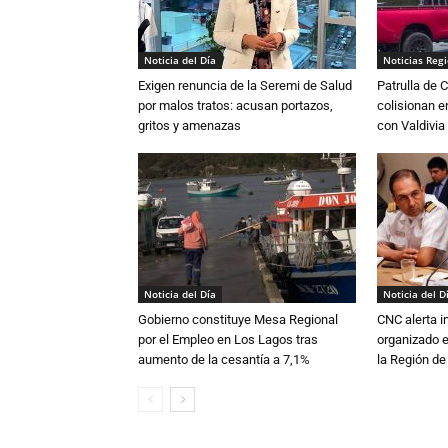
Noticia del Día
Noticias Reg
Exigen renuncia de la Seremi de Salud
Patrulla de 
por malos tratos: acusan portazos,
colisionan e
gritos y amenazas
con Valdivia
Noticia del Día
Noticia del D
Gobierno constituye Mesa Regional
CNC alerta in
por el Empleo en Los Lagos tras
organizado e
aumento de la cesantía a 7,1%
la Región d