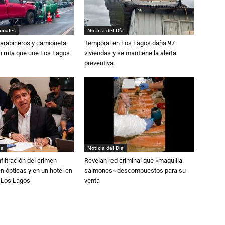
ionales
Noticia del Día
Carabineros y camioneta
Temporal en Los Lagos daña 97
n ruta que une Los Lagos
viviendas y se mantiene la alerta
preventiva
ía
Noticia del Día
filtración del crimen
Revelan red criminal que «maquilla
n ópticas y en un hotel en
salmones» descompuestos para su
e Los Lagos
venta