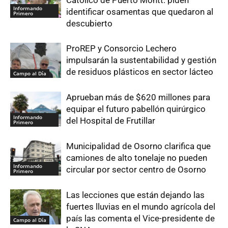
Católico de Puerto Montt: piden
Informando
identificar osamentas que quedaron al
Primero
descubierto
ProREP y Consorcio Lechero
impulsarán la sustentabilidad y gestión
de residuos plásticos en sector lácteo
Campo al Día
Aprueban más de $620 millones para
equipar el futuro pabellón quirúrgico
Informando
del Hospital de Frutillar
Primero
Municipalidad de Osorno clarifica que
camiones de alto tonelaje no pueden
Informando
circular por sector centro de Osorno
Primero
Las lecciones que están dejando las
fuertes lluvias en el mundo agrícola del
país las comenta el Vice-presidente de
Campo al Día