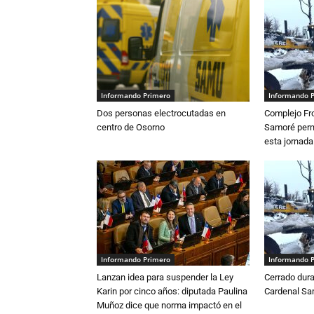
Informando Primero
Informando 
Dos personas electrocutadas en
Complejo Fro
centro de Osorno
Samoré perm
esta jornada
Informando Primero
Informando 
Lanzan idea para suspender la Ley
Cerrado dura
Karin por cinco años: diputada Paulina
Cardenal S
Muñoz dice que norma impactó en el