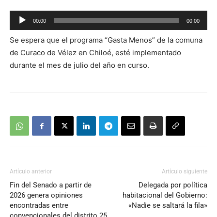
Reproductor
00:00
00:00
de
Se espera que el programa “Gasta Menos” de la comuna
audio
de Curaco de Vélez en Chiloé, esté implementado
durante el mes de julio del año en curso.
Artículo anterior
Artículo siguiente
Fin del Senado a partir de
Delegada por política
2026 genera opiniones
habitacional del Gobierno:
encontradas entre
«Nadie se saltará la fila»
convencionales del distrito 25