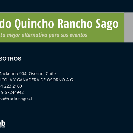
SOTROS
Mackenna 904, Osorno, Chile
ICOLA Y GANADERA DE OSORNO A.G.
64 223 2160
 9 57244942
sa@radiosago.cl