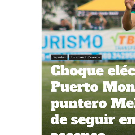
Deportes
Informando Primero
Choque eléc
Puerto Mont
puntero Mel
de seguir en