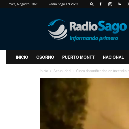
jueves, 6 agosto, 2026
Radio Sago EN VIVO
RadioSago
INICIO
OSORNO
PUERTO MONTT
NACIONAL
Inicio
Actualidad
Cinco damnificados en incendio d