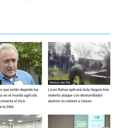
Noticia del Día
s que están dejando las
Liceo Rahue aplicará Aula Segura tras
ias en el mundo agrícola
violento ataque con destornillador:
 comenta el Vice-
alumno no volverá a clases
e la SNA