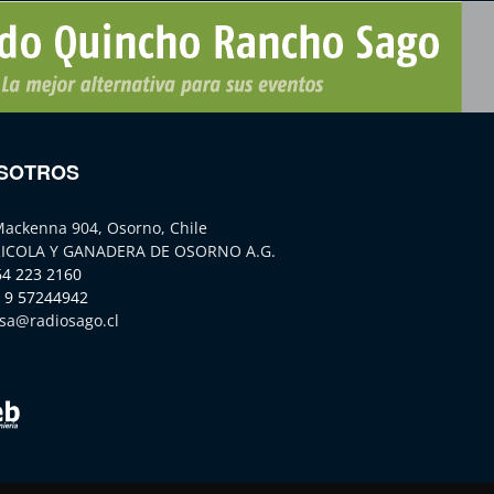
SOTROS
Mackenna 904, Osorno, Chile
ICOLA Y GANADERA DE OSORNO A.G.
64 223 2160
 9 57244942
sa@radiosago.cl