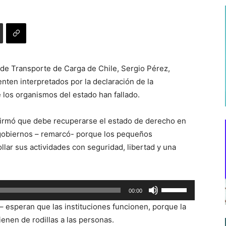
 de Transporte de Carga de Chile, Sergio Pérez,
enten interpretados por la declaración de la
 los organismos del estado han fallado.
 afirmó que debe recuperarse el estado de derecho en
s gobiernos – remarcó- porque los pequeños
lar sus actividades con seguridad, libertad y una
Utiliza
00:00
las
– esperan que las instituciones funcionen, porque la
teclas
ienen de rodillas a las personas.
de