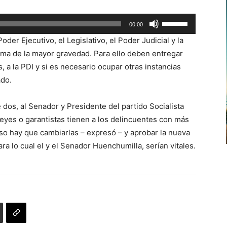
flecha
Utiliza
00:00
arriba/abajo
las
para
der Ejecutivo, el Legislativo, el Poder Judicial y la
teclas
aumentar
ema de la mayor gravedad. Para ello deben entregar
de
o
 a la PDI y si es necesario ocupar otras instancias
flecha
disminuir
ado.
arriba/abajo
el
para
volumen.
dos, al Senador y Presidente del partido Socialista
aumentar
 leyes o garantistas tienen a los delincuentes con más
o
o hay que cambiarlas – expresó – y aprobar la nueva
disminuir
para lo cual el y el Senador Huenchumilla, serían vitales.
el
volumen.