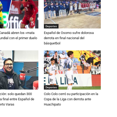
Deportes
 Canadá abren los «mata
Español de Osorno sufre dolorosa
ndial con el primer duelo
derrota en final nacional del
básquetbol
Deportes
ción: solo quedan 300
Colo Colo cerró su participación en la
a final entre Español de
Copa de la Liga con derrota ante
erto Varas
Huachipato