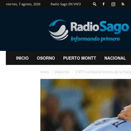
viernes, 7 agosto, 2026
Radio Sago EN VIVO
RadioSago
INICIO
OSORNO
PUERTO MONTT
NACIONAL
Inicio
Deportes
CNTV cambiará horario de la franja