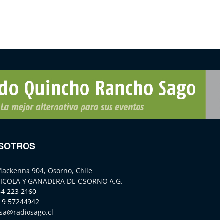
SOTROS
Mackenna 904, Osorno, Chile
ICOLA Y GANADERA DE OSORNO A.G.
64 223 2160
 9 57244942
sa@radiosago.cl