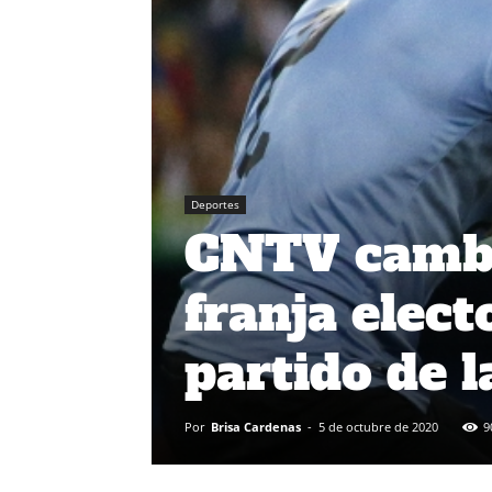
Deportes
CNTV cambia
franja elect
partido de 
Por
Brisa Cardenas
-
5 de octubre de 2020
9