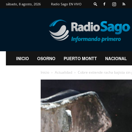
sábado, 8 agosto, 2026
Radio Sago EN VIVO
RadioSago
INICIO
OSORNO
PUERTO MONTT
NACIONAL
Inicio
Actualidad
Cobre extiende racha bajista sin 