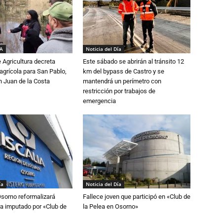
IA
Noticia del Día
e Agricultura decreta
Este sábado se abrirán al tránsito 12
grícola para San Pablo,
km del bypass de Castro y se
n Juan de la Costa
mantendrá un perímetro con
restricción por trabajos de
emergencia
ía
Noticia del Día
Osorno reformalizará
Fallece joven que participó en «Club de
a imputado por «Club de
la Pelea en Osorno»