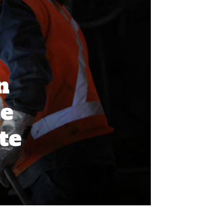
n
de
te