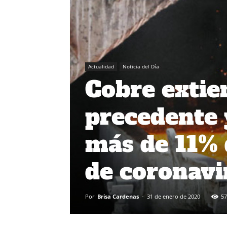
Actualidad
Noticia del Día
Cobre extie
precedente 
más de 11% 
de coronavi
Por
Brisa Cardenas
-
31 de enero de 2020
57