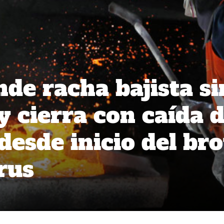
nde racha bajista si
y cierra con caída 
desde inicio del bro
rus