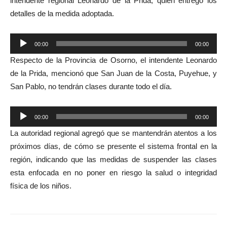
intendente regional Leonardo de la Prida, quien entregó los
detalles de la medida adoptada.
Reproductor
00:00
00:00
de
Respecto de la
P
rovincia de Osorno, el intendente Leonardo
audio
de la Prida, mencionó que San Juan de la Costa, Puyehue, y
San Pablo, no tendrán clases durante todo el día.
Reproductor
00:00
00:00
de
La autoridad regional agregó que se mantendrán atentos a los
audio
próximos días, de c
ó
mo se presente el sistema frontal en la
región, indicando que las medidas de suspender las clases
esta enfocada en no poner en riesgo la salud o integridad
física de los niños.