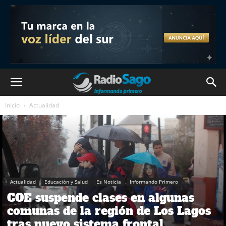
Inicio
Actualidad
Actualidad
Educación y Salud
Es Noticia
Informando Primero
COE suspende clases en algunas
comunas de la región de Los Lagos
tras nuevo sistema frontal