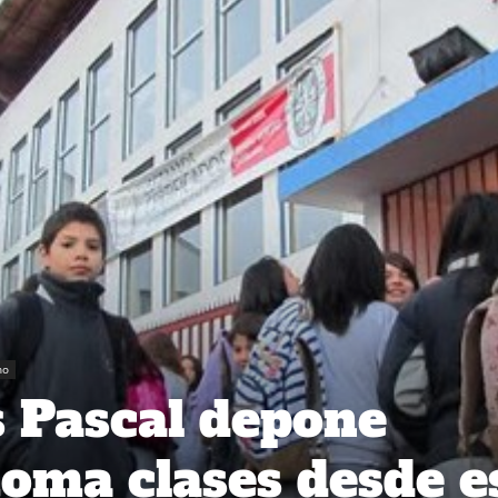
no
s Pascal depone
toma clases desde e