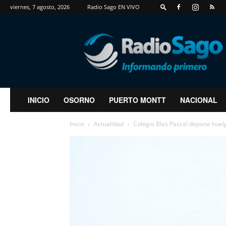
viernes, 7 agosto, 2026
Radio Sago EN VIVO
RadioSago
INICIO
OSORNO
PUERTO MONTT
NACIONAL
Inicio
Actualidad
Colegio Blas Pascal depone huel