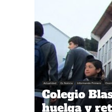
Actualidad
Es Noticia
Informando Primero
Osor
Colegio Bla
huelga y re