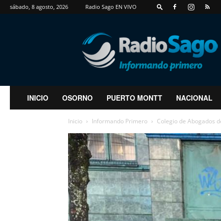
sábado, 8 agosto, 2026
Radio Sago EN VIVO
RadioSago
INICIO
OSORNO
PUERTO MONTT
NACIONAL
Inicio
Informando Primero
Colegio de Abogados de