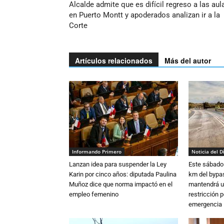
Alcalde admite que es difícil regreso a las aul
en Puerto Montt y apoderados analizan ir a la
Corte
Artículos relacionados
Más del autor
Informando Primero
Noticia del D
Lanzan idea para suspender la Ley
Este sábado 
Karin por cinco años: diputada Paulina
km del bypas
Muñoz dice que norma impactó en el
mantendrá u
empleo femenino
restricción p
emergencia