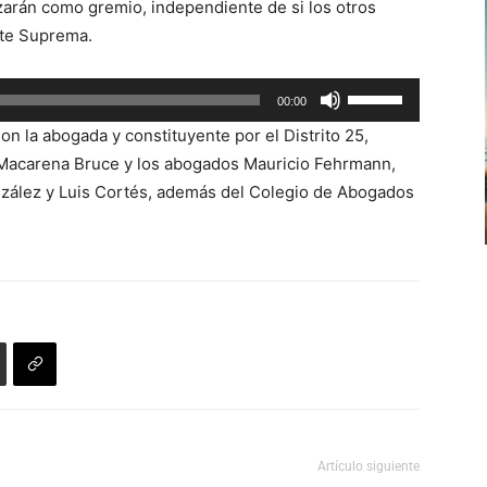
zarán como gremio, independiente de si los otros
teclas
rte Suprema.
de
flecha
Utiliza
00:00
arriba/abajo
las
para
n la abogada y constituyente por el Distrito 25,
teclas
aumentar
s Macarena Bruce y los abogados Mauricio Fehrmann,
de
o
zález y Luis Cortés, además del Colegio de Abogados
flecha
disminuir
arriba/abajo
el
para
volumen.
aumentar
o
disminuir
el
volumen.
Artículo siguiente