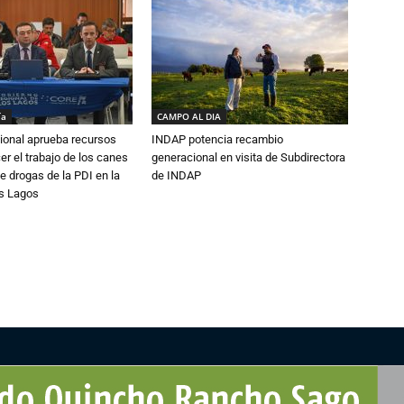
ía
CAMPO AL DIA
ional aprueba recursos
INDAP potencia recambio
er el trabajo de los canes
generacional en visita de Subdirectora
e drogas de la PDI en la
de INDAP
os Lagos