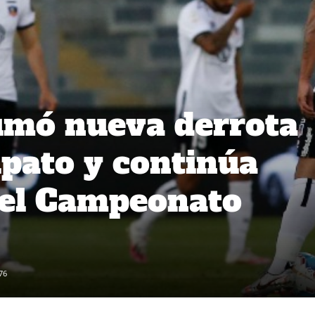
umó nueva derrota
pato y continúa
 el Campeonato
76