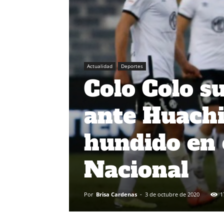
Actualidad
Deportes
Colo Colo s
ante Huachi
hundido en
Nacional
Por
Brisa Cardenas
-
3 de octubre de 2020
1