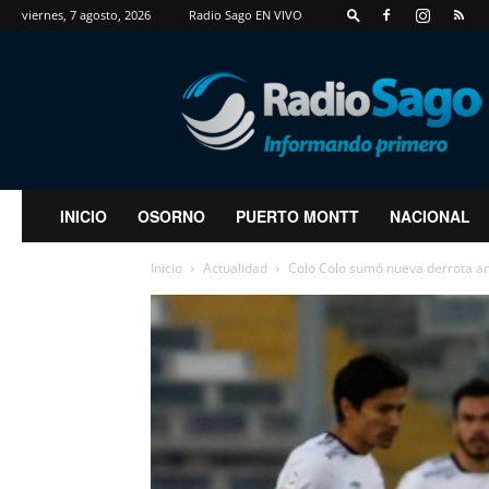
viernes, 7 agosto, 2026
Radio Sago EN VIVO
RadioSago
INICIO
OSORNO
PUERTO MONTT
NACIONAL
Inicio
Actualidad
Colo Colo sumó nueva derrota ant