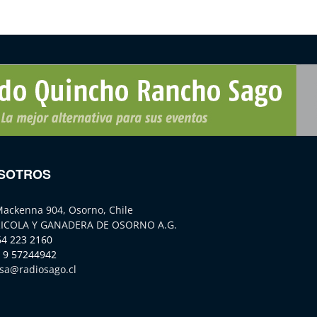
SOTROS
Mackenna 904, Osorno, Chile
ICOLA Y GANADERA DE OSORNO A.G.
64 223 2160
 9 57244942
sa@radiosago.cl