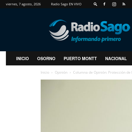
viernes, 7 agosto, 2026
Radio Sago EN VIVO
RadioSago
INICIO
OSORNO
PUERTO MONTT
NACIONAL
Inicio
Opinión
Columna de Opinión: Protección de 