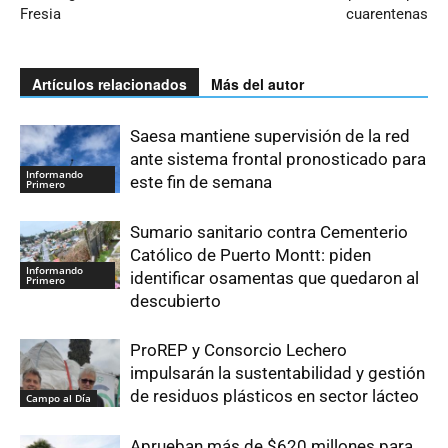
Fresia
cuarentenas
Artículos relacionados
Más del autor
Saesa mantiene supervisión de la red
ante sistema frontal pronosticado para
Informando
este fin de semana
Primero
Sumario sanitario contra Cementerio
Católico de Puerto Montt: piden
Informando
identificar osamentas que quedaron al
Primero
descubierto
ProREP y Consorcio Lechero
impulsarán la sustentabilidad y gestión
de residuos plásticos en sector lácteo
Campo al Día
Aprueban más de $620 millones para