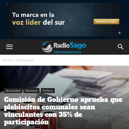
Inicio
Actualidad
Actualidad
Nacional
Política
Comisión de Gobierno aprueba que
plebiscitos comunales sean
vinculantes con 35% de
participación