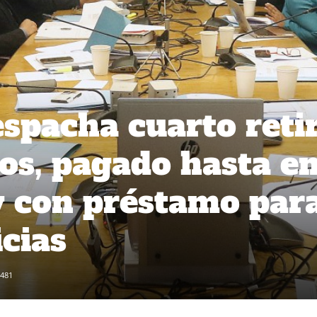
spacha cuarto retir
os, pagado hasta e
y con préstamo par
icias
481