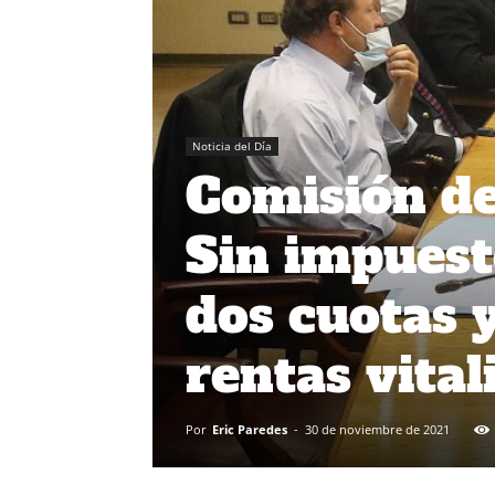
Noticia del Día
Comisión de
Sin impuest
dos cuotas 
rentas vital
Por
Eric Paredes
-
30 de noviembre de 2021