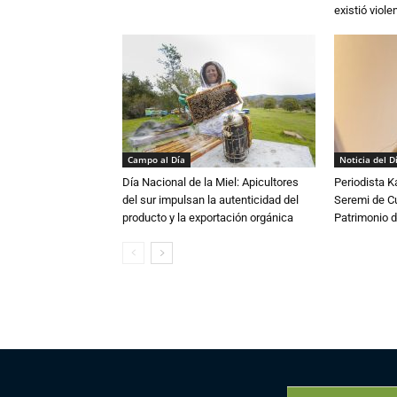
existió violen
Campo al Día
Noticia del D
Día Nacional de la Miel: Apicultores
Periodista 
del sur impulsan la autenticidad del
Seremi de Cul
producto y la exportación orgánica
Patrimonio d