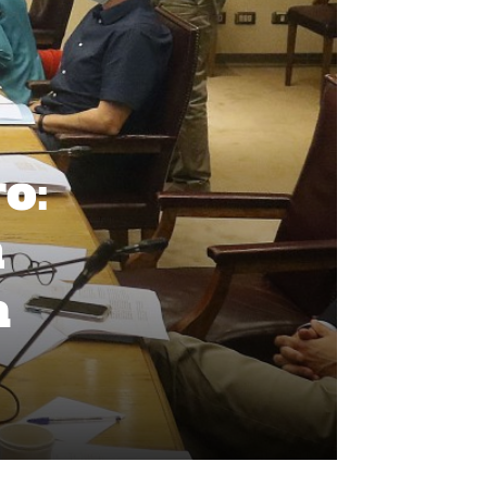
o:
n
a