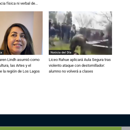
cia física ni verbal de...
ía
Noticia del Día
Karen Lindh asumió como
Liceo Rahue aplicará Aula Segura tras
tura, las Artes y el
violento ataque con destornillador:
e la región de Los Lagos
alumno no volverá a clases