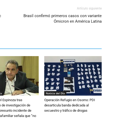
Artículo siguiente
c
Brasil confirmó primeros casos con variante
Ómicron en América Latina
ía
Noticia del Día
l Espinoza tras
Operación Refugio en Osorno: PDI
 de investigación de
desarticula banda dedicada al
 presunto incidente de
secuestro y tráfico de drogas
trafamiliar señala que “no