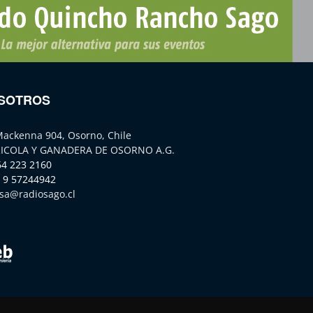
SOTROS
Mackenna 904, Osorno, Chile
ICOLA Y GANADERA DE OSORNO A.G.
64 223 2160
 9 57244942
sa@radiosago.cl