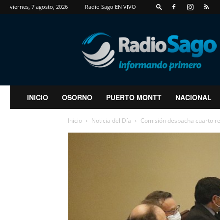
viernes, 7 agosto, 2026
Radio Sago EN VIVO
RadioSago
INICIO
OSORNO
PUERTO MONTT
NACIONAL
Inicio
Noticia del Día
Comisión despacha cuarto ret