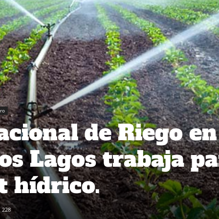
ro
cional de Riego en
Los Lagos trabaja p
t hídrico.
228