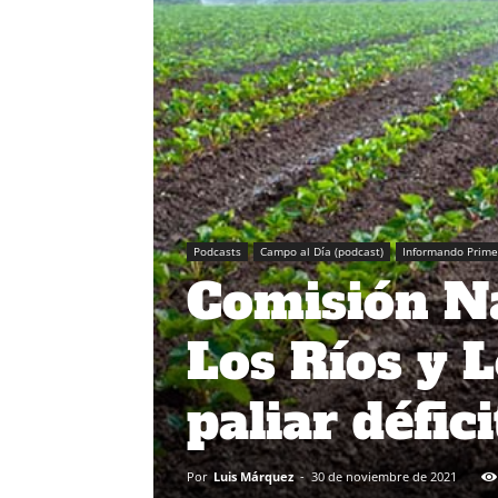
Podcasts
Campo al Día (podcast)
Informando Prime
Comisión Na
Los Ríos y 
paliar défici
Por
Luis Márquez
-
30 de noviembre de 2021