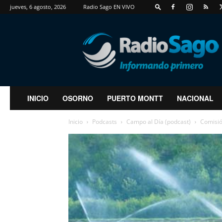
jueves, 6 agosto, 2026
Radio Sago EN VIVO
RadioSago
INICIO
OSORNO
PUERTO MONTT
NACIONAL
Inicio
Podcasts
Campo al Día (podcast)
Comisió