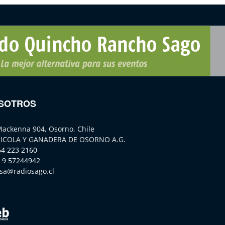
SOTROS
Mackenna 904, Osorno, Chile
ICOLA Y GANADERA DE OSORNO A.G.
64 223 2160
 9 57244942
sa@radiosago.cl