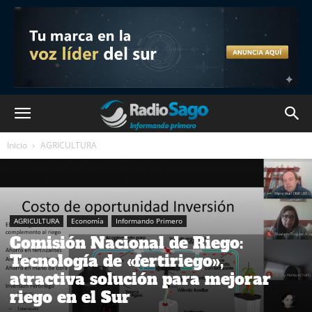
Inicio
AGRICULTURA
AGRICULTURA
Economía
Informando Primero
Comisión Nacional de Riego:
Tecnología de «fertiriego»,
atractiva solución para mejorar
riego en el Sur