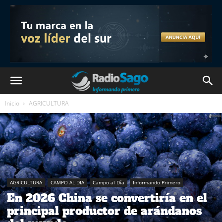
Inicio
AGRICULTURA
AGRICULTURA
CAMPO AL DIA
Campo al Día
Informando Primero
En 2026 China se convertiría en el
principal productor de arándanos