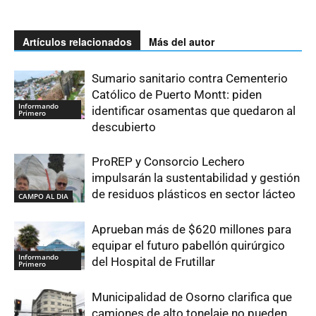
Artículos relacionados
Más del autor
Sumario sanitario contra Cementerio
Católico de Puerto Montt: piden
Informando
identificar osamentas que quedaron al
Primero
descubierto
ProREP y Consorcio Lechero
impulsarán la sustentabilidad y gestión
de residuos plásticos en sector lácteo
CAMPO AL DIA
Aprueban más de $620 millones para
equipar el futuro pabellón quirúrgico
Informando
del Hospital de Frutillar
Primero
Municipalidad de Osorno clarifica que
camiones de alto tonelaje no pueden