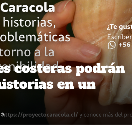
s costeras podrán
istorias en un
78