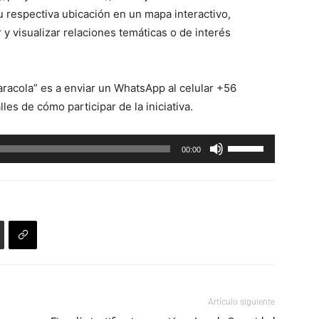
 respectiva ubicación en un mapa interactivo,
y visualizar relaciones temáticas o de interés
Caracola” es a enviar un WhatsApp al celular +56
es de cómo participar de la iniciativa.
Utiliza
00:00
las
teclas
de
flecha
arriba/abajo
para
aumentar
o
Artículo siguiente
disminuir