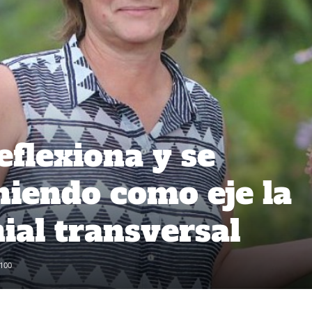
eflexiona y se
niendo como eje la
ial transversal
100