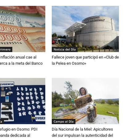
Primero
Noticia del Día
 Inflación anual cae al
Fallece joven que participó en «Club de
erca a la meta del Banco
la Pelea en Osorno»
ía
Campo al Día
efugio en Osorno: PDI
Día Nacional de la Miel: Apicultores
banda dedicada al
del sur impulsan la autenticidad del