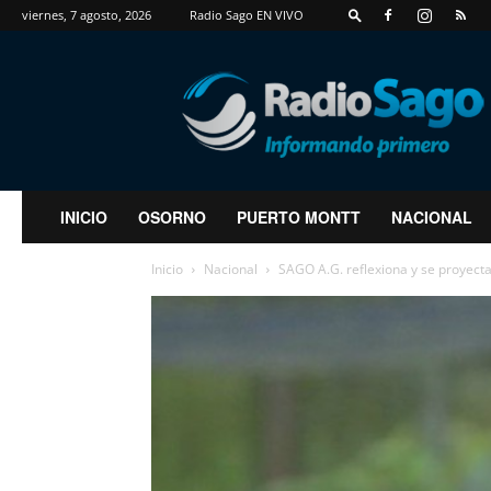
viernes, 7 agosto, 2026
Radio Sago EN VIVO
RadioSago
INICIO
OSORNO
PUERTO MONTT
NACIONAL
Inicio
Nacional
SAGO A.G. reflexiona y se proyecta