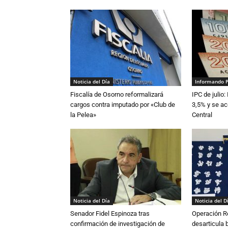
Noticia del Día
Informando 
Fiscalía de Osorno reformalizará
IPC de julio:
cargos contra imputado por «Club de
3,5% y se ac
la Pelea»
Central
Noticia del Día
Noticia del D
Senador Fidel Espinoza tras
Operación R
confirmación de investigación de
desarticula 