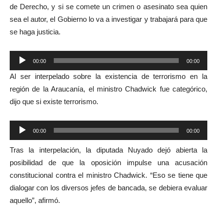
de Derecho, y si se comete un crimen o asesinato sea quien
sea el autor, el Gobierno lo va a investigar y trabajará para que
se haga justicia.
Reproductor
00:00
00:00
de
Al ser interpelado sobre la existencia de terrorismo en la
audio
región de la Araucanía, el ministro Chadwick fue categórico,
dijo que si existe terrorismo.
Reproductor
00:00
00:00
de
Tras la interpelación, la diputada Nuyado dejó abierta la
audio
posibilidad de que la oposición impulse una acusación
constitucional contra el ministro Chadwick. “Eso se tiene que
dialogar con los diversos jefes de bancada, se debiera evaluar
aquello”, afirmó.