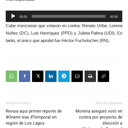
Reproductor
00:00
00:00
de
Cabe mencionar
que votaron en contra: Renato Uribe, Lorena
audio
Núñez
(
DC
)
, Luis Henríquez
(
PPD
) y
Julieta Palma
(
UDI
)
.
En
tanto, e
l único que aprobó fue Héctor Fuch
s
locher
(
RN
)
.
Artículo anterior
Artículo siguiente
Revisa aquí primer reporte de
Moreira aseguró votó en
#Onemi tras #Temporal en
contra por proyecto de
región de Los Lagos
elección a