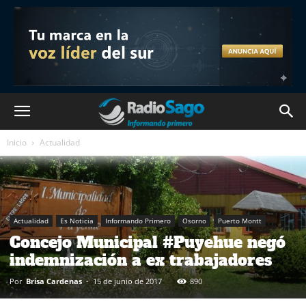
Inicio
Actualidad
Actualidad
Es Noticia
Informando Primero
Osorno
Puerto Montt
Concejo Municipal #Puyehue negó
indemnización a ex trabajadores
Por
Brisa Cardenas
-
15 de junio de 2017
890