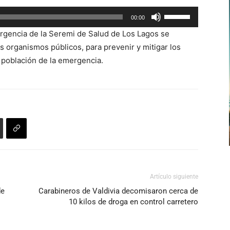
Utiliza
00:00
las
rgencia de la Seremi de Salud de Los Lagos
se
teclas
os organismos públicos,
para prevenir y mitigar los
de
a población de la emergencia.
flecha
arriba/abajo
para
aumentar
o
disminuir
el
volumen.
Artículo siguiente
de
Carabineros de Valdivia decomisaron cerca de
10 kilos de droga en control carretero