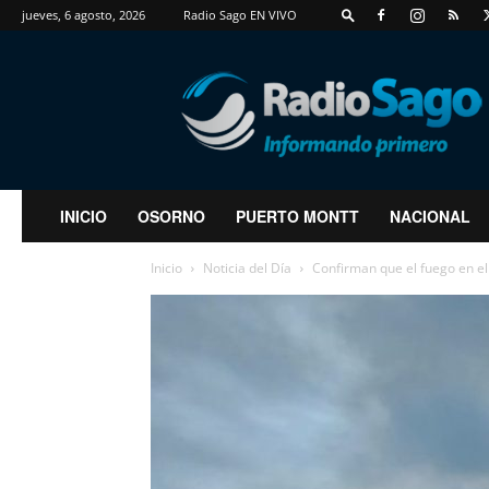
jueves, 6 agosto, 2026
Radio Sago EN VIVO
RadioSago
INICIO
OSORNO
PUERTO MONTT
NACIONAL
Inicio
Noticia del Día
Confirman que el fuego en el