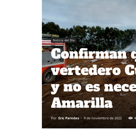
Noticia del Día
Confirman q
vertedero C
y no es nece
Amarilla
Por
Eric Paredes
-
9 de noviembre de 2022
4