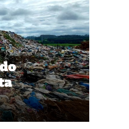
ado
ta