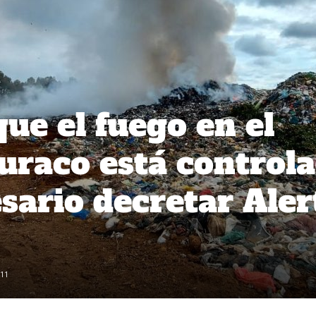
ue el fuego en el
uraco está control
sario decretar Aler
11