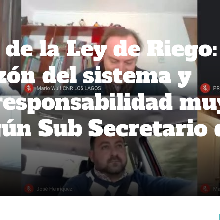
de la Ley de Riego:
zón del sistema y
responsabilidad mu
gún Sub Secretario 