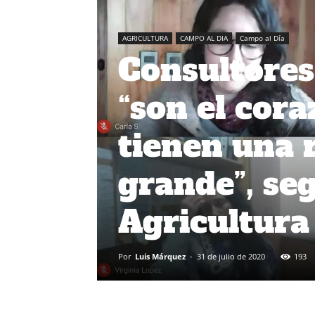
AGRICULTURA
CAMPO AL DIA
Campo al Día
Consultores 
“son el cora
tienen una 
grande”, se
Agricultura
Por
Luis Márquez
-
31 de julio de 2020
193