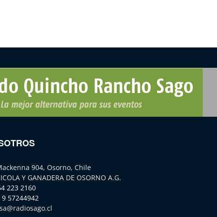
SOTROS
Mackenna 904, Osorno, Chile
ICOLA Y GANADERA DE OSORNO A.G.
64 223 2160
 9 57244942
sa@radiosago.cl