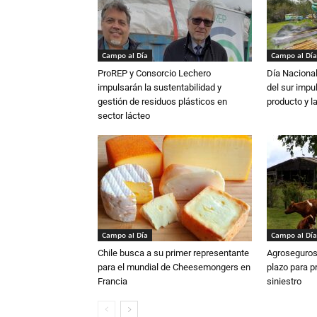
Campo al Día
Campo al Día
ProREP y Consorcio Lechero
Día Nacional
impulsarán la sustentabilidad y
del sur impu
gestión de residuos plásticos en
producto y l
sector lácteo
Campo al Día
Campo al Día
Chile busca a su primer representante
Agroseguros
para el mundial de Cheesemongers en
plazo para p
Francia
siniestro