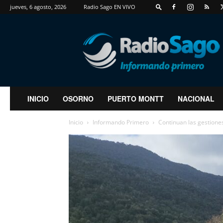
jueves, 6 agosto, 2026
Radio Sago EN VIVO
RadioSago
INICIO
OSORNO
PUERTO MONTT
NACIONAL
Inicio
Informando Primero
Continuan las gestione