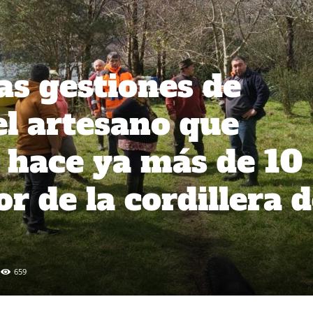
as gestiones de
l artesano que
 hace ya más de 10
or de la cordillera 
659