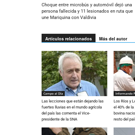
Choque entre microbús y automóvil dejó una
persona fallecida y 11 lesionados en ruta que
une Mariquina con Valdivia
Artículos relacionados
Más del autor
Campo al Día
Informando 
Las lecciones que están dejando las
Los Ríos y 
fuertes lluvias en el mundo agrícola
el 40% de la
del país las comenta el Vice-
bovina nacio
presidente de la SNA
resto del paí