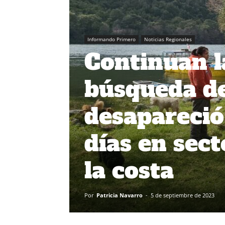
Informando Primero
Noticias Regionales
Continuan l
búsqueda de
desapareció
días en sect
la costa
Por
Patricia Navarro
-
5 de septiembre de 2023