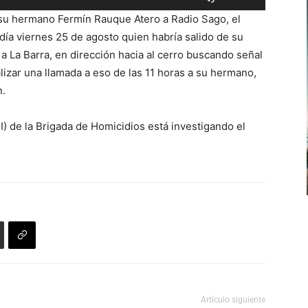
las
aumentar
 su hermano Fermín Rauque Atero a Radio Sago, el
teclas
o
 día viernes 25 de agosto quien habría salido de su
de
disminuir
 a La Barra, en dirección hacia al cerro buscando señal
flecha
el
alizar una llamada a eso de las 11 horas a su hermano,
arriba/abajo
volumen.
n.
para
aumentar
) de la Brigada de Homicidios está investigando el
o
disminuir
el
volumen.
Artículo siguiente