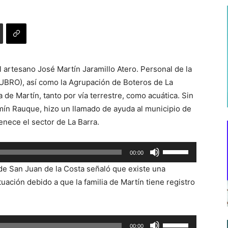
l artesano José Martín Jaramillo Atero. Personal de la
BRO), así como la Agrupación de Boteros de La
e Martín, tanto por vía terrestre, como acuática. Sin
ín Rauque, hizo un llamado de ayuda al municipio de
enece el sector de La Barra.
Utiliza
00:00
las
de San Juan de la Costa señaló que existe una
teclas
tuación debido a que la familia de Martín tiene registro
de
flecha
arriba/abajo
Utiliza
00:00
para