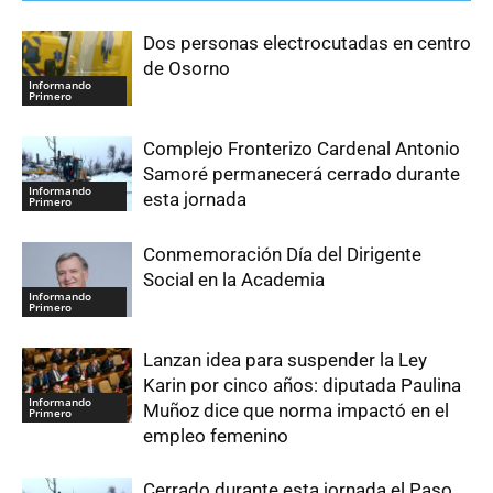
Dos personas electrocutadas en centro
de Osorno
Informando
Primero
Complejo Fronterizo Cardenal Antonio
Samoré permanecerá cerrado durante
Informando
esta jornada
Primero
Conmemoración Día del Dirigente
Social en la Academia
Informando
Primero
Lanzan idea para suspender la Ley
Karin por cinco años: diputada Paulina
Informando
Muñoz dice que norma impactó en el
Primero
empleo femenino
Cerrado durante esta jornada el Paso