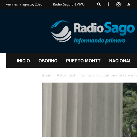
viernes, 7 agosto, 2026
Radio Sago EN VIVO
RadioSago
INICIO
OSORNO
PUERTO MONTT
NACIONAL
Inicio
Actualidad
Convención: Comisión votará en g