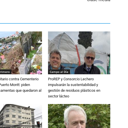
Primero
Campo al Día
tario contra Cementerio
ProREP y Consorcio Lechero
Puerto Montt: piden
impulsarán la sustentabilidad y
osamentas que quedaron al
gestión de residuos plásticos en
sector lácteo