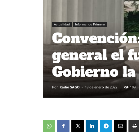
Actualidad
Informando Primero
Convención:
general el 
Gobierno l
Por
Radio SAGO
-
18 de enero de 2022
109