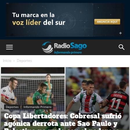
Inicio
Deportes
Deportes
Informando Primero
Copa Libertadores: Cobresal sufrió
agónica derrota ante Sao Paulo y