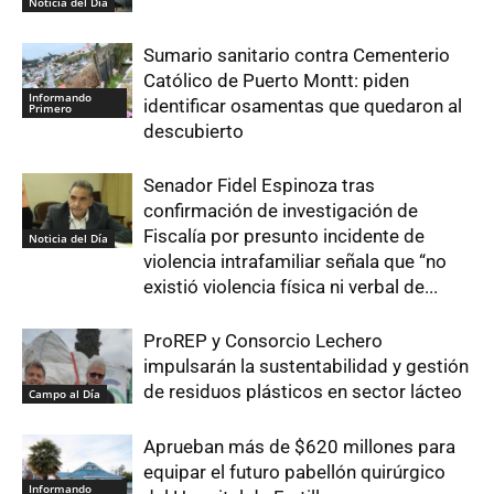
Noticia del Día
Sumario sanitario contra Cementerio
Católico de Puerto Montt: piden
Informando
identificar osamentas que quedaron al
Primero
descubierto
Senador Fidel Espinoza tras
confirmación de investigación de
Fiscalía por presunto incidente de
Noticia del Día
violencia intrafamiliar señala que “no
existió violencia física ni verbal de...
ProREP y Consorcio Lechero
impulsarán la sustentabilidad y gestión
de residuos plásticos en sector lácteo
Campo al Día
Aprueban más de $620 millones para
equipar el futuro pabellón quirúrgico
Informando