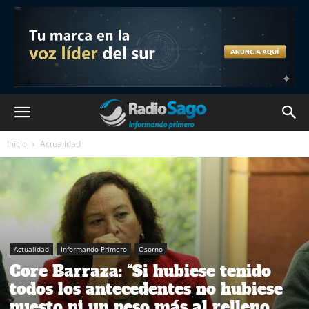
Inicio
Actualidad
Actualidad
Informando Primero
Osorno
Core Barraza: “Si hubiese tenido
todos los antecedentes no hubiese
puesto ni un peso más al relleno