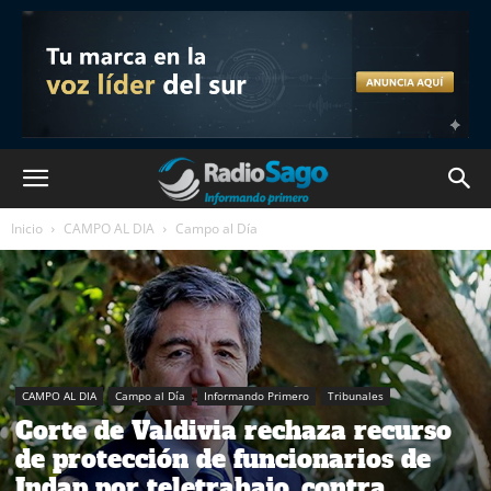
Inicio
CAMPO AL DIA
Campo al Día
CAMPO AL DIA
Campo al Día
Informando Primero
Tribunales
Corte de Valdivia rechaza recurso
de protección de funcionarios de
Indap por teletrabajo, contra