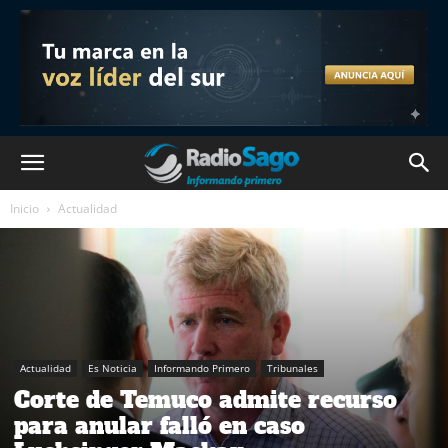
Inicio
Actualidad
Actualidad
Es Noticia
Informando Primero
Tribunales
Corte de Temuco admite recurso
para anular falló en caso