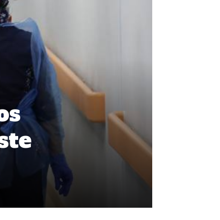
os
ste