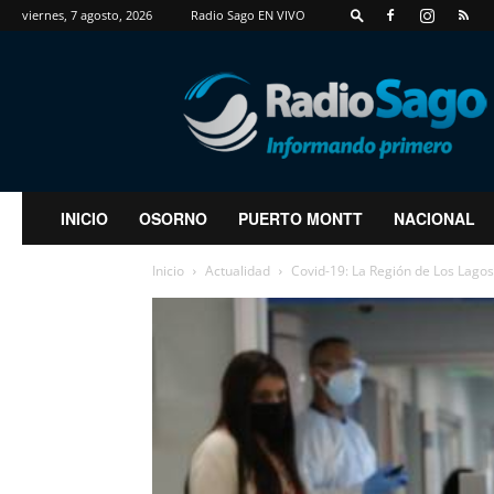
viernes, 7 agosto, 2026
Radio Sago EN VIVO
RadioSago
INICIO
OSORNO
PUERTO MONTT
NACIONAL
Inicio
Actualidad
Covid-19: La Región de Los Lago