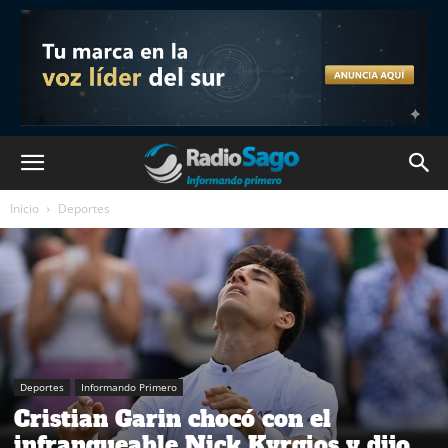
Inicio
Deportes
Deportes
Informando Primero
Cristian Garin chocó con el
infranqueable Nick Kyrgios y dijo