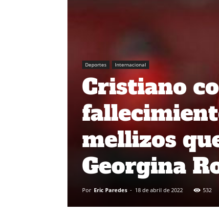
Deportes
Internacional
Cristiano c
fallecimient
mellizos qu
Georgina R
Por
Eric Paredes
-
18 de abril de 2022
532