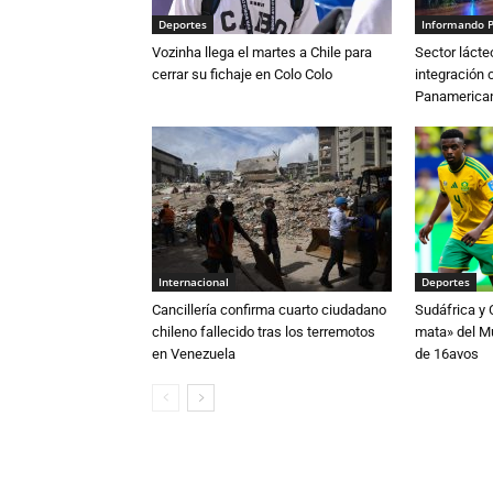
Deportes
Informando 
Vozinha llega el martes a Chile para
Sector lácte
cerrar su fichaje en Colo Colo
integración 
Panamerican
Internacional
Deportes
Cancillería confirma cuarto ciudadano
Sudáfrica y
chileno fallecido tras los terremotos
mata» del Mu
en Venezuela
de 16avos