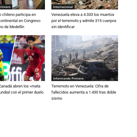
Primero
Internacional
o chileno participa en
Venezuela eleva a 4.333 los muertos
continental en Congreso
por el terremoto y admite 315 cuerpos
o de Medellín
sin identificar
Informando Primero
 Canadá abren los «mata
Terremoto en Venezuela: Cifra de
ndial con el primer duelo
fallecidos aumenta a 1.430 tras doble
sismo