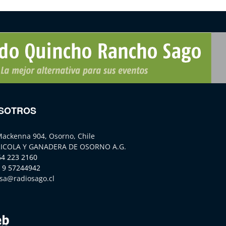
SOTROS
Mackenna 904, Osorno, Chile
ICOLA Y GANADERA DE OSORNO A.G.
64 223 2160
 9 57244942
sa@radiosago.cl