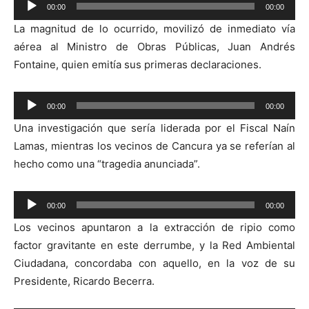
00:00
00:00
Reproductor
La magnitud de lo ocurrido, movilizó de inmediato vía
de
aérea al Ministro de Obras Públicas, Juan Andrés
audio
Fontaine, quien emitía sus primeras declaraciones.
Reproductor
00:00
00:00
de
Una investigación que sería liderada por el Fiscal Naín
audio
Lamas, mientras los vecinos de Cancura ya se referían al
hecho como una “tragedia anunciada”.
Reproductor
00:00
00:00
de
Los vecinos apuntaron a la extracción de ripio como
audio
factor gravitante en este derrumbe, y la Red Ambiental
Ciudadana, concordaba con aquello, en la voz de su
Presidente, Ricardo Becerra.