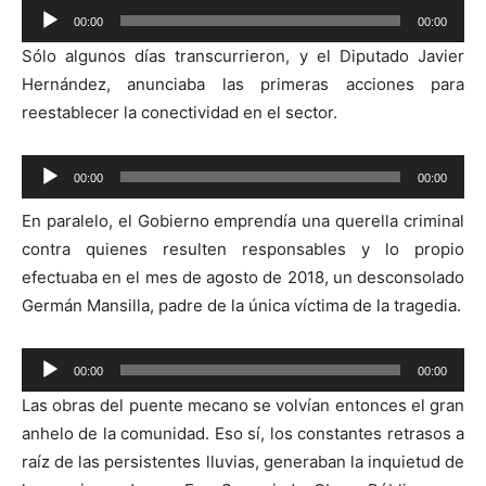
Reproductor
00:00
00:00
de
Sólo algunos días transcurrieron, y el Diputado Javier
audio
Hernández, anunciaba las primeras acciones para
reestablecer la conectividad en el sector.
Reproductor
00:00
00:00
de
En paralelo, el Gobierno emprendía una querella criminal
audio
contra quienes resulten responsables y lo propio
efectuaba en el mes de agosto de 2018, un desconsolado
Germán Mansilla, padre de la única víctima de la tragedia.
Reproductor
00:00
00:00
de
Las obras del puente mecano se volvían entonces el gran
audio
anhelo de la comunidad. Eso sí, los constantes retrasos a
raíz de las persistentes lluvias, generaban la inquietud de