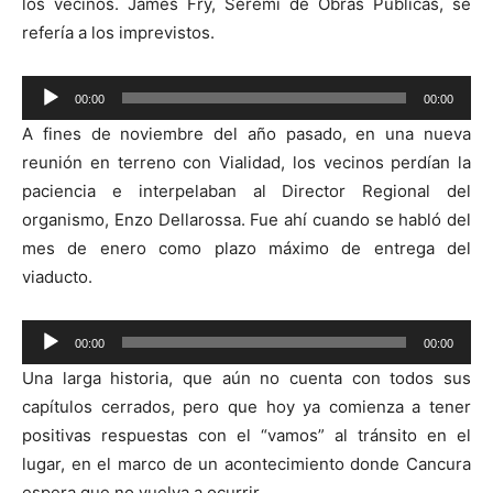
los vecinos. James Fry, Seremi de Obras Públicas, se
refería a los imprevistos.
Reproductor
00:00
00:00
de
A fines de noviembre del año pasado, en una nueva
audio
reunión en terreno con Vialidad, los vecinos perdían la
paciencia e interpelaban al Director Regional del
organismo, Enzo Dellarossa. Fue ahí cuando se habló del
mes de enero como plazo máximo de entrega del
viaducto.
Reproductor
00:00
00:00
de
Una larga historia, que aún no cuenta con todos sus
audio
capítulos cerrados, pero que hoy ya comienza a tener
positivas respuestas con el “vamos” al tránsito en el
lugar, en el marco de un acontecimiento donde Cancura
espera que no vuelva a ocurrir.