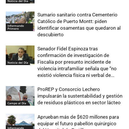
Noticia del Día
Sumario sanitario contra Cementerio
Católico de Puerto Montt: piden
Informando
identificar osamentas que quedaron al
Primero
descubierto
Senador Fidel Espinoza tras
confirmación de investigación de
Fiscalía por presunto incidente de
Noticia del Día
violencia intrafamiliar señala que “no
existió violencia física ni verbal de...
ProREP y Consorcio Lechero
impulsarán la sustentabilidad y gestión
de residuos plásticos en sector lácteo
Campo al Día
Aprueban más de $620 millones para
equipar el futuro pabellón quirúrgico
Informando