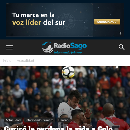
Inicio
Actualidad
Actualidad
Informando Primero
Osorno
Curicó le perdona la vida a Colo