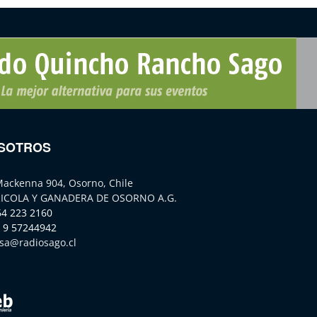
SOTROS
Mackenna 904, Osorno, Chile
ICOLA Y GANADERA DE OSORNO A.G.
64 223 2160
 9 57244942
sa@radiosago.cl