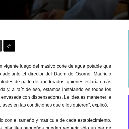
ún vigente luego del masivo corte de agua potable que
lo adelantó el director del Daem de Osorno, Mauricio
citudes de parte de apoderados, quienes estarían más
da y, a raíz de eso, estamos instalando en todos los
ua envasada con dispensadores. La idea es mantener la
clases en las condiciones que ellos quieren”, explicó.
do con el tamaño y matrícula de cada establecimiento.
es infantiles pequeños pueden requerir sólo un par de