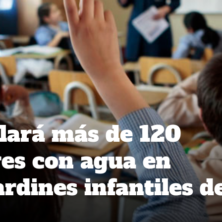
lará más de 120
es con agua en
ardines infantiles d