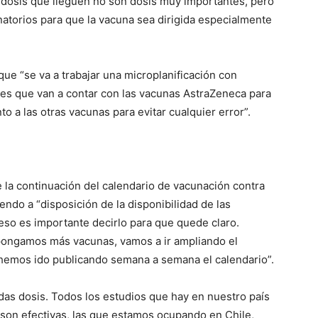
s dosis que lleguen no son dosis muy importantes, pero
unatorios para que la vacuna sea dirigida especialmente
que “se va a trabajar una microplanificación con
des que van a contar con las vacunas AstraZeneca para
o a las otras vacunas para evitar cualquier error”.
 la continuación del calendario de vacunación contra
endo a “disposición de la disponibilidad de las
eso es importante decirlo para que quede claro.
pongamos más vacunas, vamos a ir ampliando el
 hemos ido publicando semana a semana el calendario”.
as dosis. Todos los estudios que hay en nuestro país
son efectivas, las que estamos ocupando en Chile,